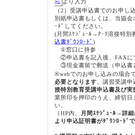
ら
より入力
（2）受講申込書でのお申し
別紙申込書もしくは、当協会ホ
ｰﾄﾞしてください。
(月間ｽｹｼﾞｭｰﾙ→ｱｰｸ溶接
込書ﾀﾞｳﾝﾛｰﾄﾞ
)
①窓口に持参
②申込書を記入後、FAXにて送信
③現金書留で郵送（申込書
※webでのお申し込みの場合
必要となります
。講習受講申
接特別教育受講申込書及び実
業所印を押印のうえ、締切日
い。
（HP内、
月間ｽｹｼﾞｭｰﾙ→
より申込証明書がﾀﾞｳﾝﾛｰﾄﾞ