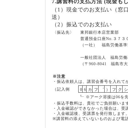
7.講習料の支払方法 (現金も
（1）現金でのお支払い（窓
送）
（2）振込でのお支払い
〈振込先〉
東邦銀行本店営業部
普通預金口座No.３７３
（一社） 福島労働基準
一般社団法人 福島労働
（〒960-8041 福島市大町
※注意
・振込依頼人は、講習会番号を入れて
（記入例
0
6
カ
フ
゛
）
フ
ク
※アーク溶接は06を
・振込手数料は、貴社でご負担願いま
・入金確認ができなかった場合は、受
・入金確認後、受講票を発行致します
※講習料の添えていないものおよび電